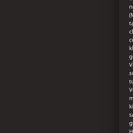
n
(
t
c
c
k
g
V
s
t
V
m
k
s
g
H