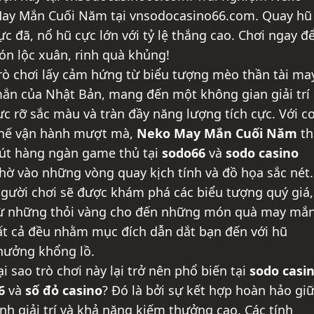
ay Mắn Cuối Năm tại vnsodocasino66.com. Quay hũ
ực đã, nổ hũ cực lớn với tỷ lệ thắng cao. Chơi ngay đ
ón lộc xuân, rinh quà khủng!
rò chơi lấy cảm hứng từ biểu tượng mèo thần tài ma
ắn của Nhật Bản, mang đến một không gian giải trí
ực rỡ sắc màu và tràn đầy năng lượng tích cực. Với c
hế vận hành mượt mà,
Neko May Mắn Cuối Năm
th
út hàng ngàn game thủ tại
sodo66
và
sodo casino
hờ vào những vòng quay kịch tính và đồ họa sắc nét.
gười chơi sẽ được khám phá các biểu tượng quý giá,
ừ những thỏi vàng cho đến những món quà may mắn
ất cả đều nhằm mục đích dẫn dắt bạn đến với hũ
hưởng khổng lồ.
ại sao trò chơi này lại trở nên phổ biến tại
sodo casi
6
và
số đỏ casino
? Đó là bởi sự kết hợp hoàn hảo gi
ính giải trí và khả năng kiếm thưởng cao. Các tính