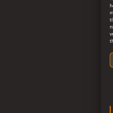
h
m
t
n
v
t