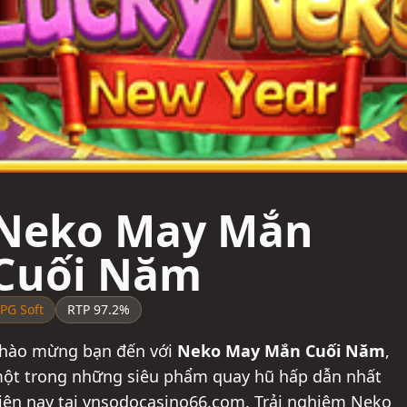
▶
Neko May Mắn
Cuối Năm
PG Soft
RTP 97.2%
hào mừng bạn đến với
Neko May Mắn Cuối Năm
,
ột trong những siêu phẩm quay hũ hấp dẫn nhất
iện nay tại vnsodocasino66.com. Trải nghiệm Neko