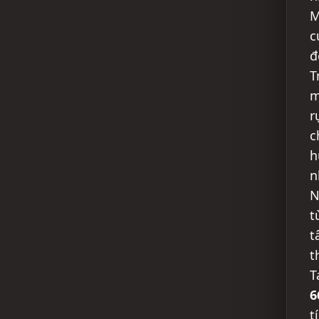
M
c
đ
T
m
r
c
h
n
N
t
t
t
T
6
t