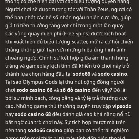
thống cơ chế hiện đại với các biểu tượng quyền năng.
Người chơi sẽ được tương tác với Thần Zeus, người có
thể ban phát các hệ số nhân ngẫu nhiên cực lớn, giúp
giá trị tiền thưởng tăng vọt chỉ trong một lần quay.
Các vòng quay miễn phí (Free Spins) được kích hoạt
khi xuất hiện đủ biểu tượng Scatter, mở ra cơ hội chiến
thắng không giới hạn với những hiệu ứng hình ảnh
choáng ngợp. Chính sự kết hợp giữa âm thanh hùng
tráng và gameplay kịch tính đã khiến trò chơi này trở
thành lựa chọn hàng đầu tại
sodo66
và
sodo casino
.
Tại sao Olympus Gods lại thu hút cộng đồng người
chơi
sodo casino 66
và
số đỏ casino
đến vậy? Đó là
bởi sự minh bạch, công bằng và tỷ lệ trả thưởng cực
cao. Những game thủ thường xuyên truy cập
vipsodo
hay
sodo casino 68
đều đánh giá cao khả năng nổ hũ
bất ngờ của trò chơi này. Sự tích hợp mượt mà trên
nền tảng
sodo66 casino
giúp bạn có thể trải nghiệm
game trên mọi thiết bị từ máy tính đến điện thoại di