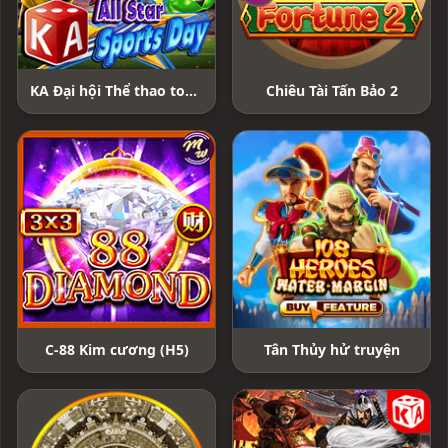
KA Đại hội Thể thao toàn sao
Chiêu Tài Tấn Bảo 2
C-88 Kim cương (H5)
Tân Thủy hử truyện