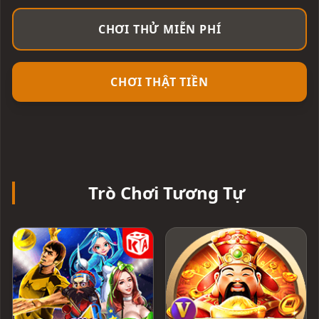
CHƠI THỬ MIỄN PHÍ
CHƠI THẬT TIỀN
Trò Chơi Tương Tự