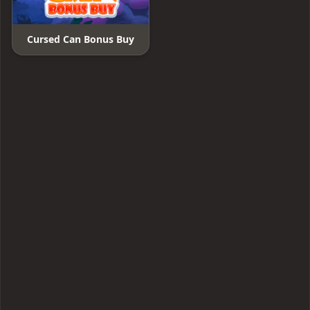
Cursed Can Bonus Buy