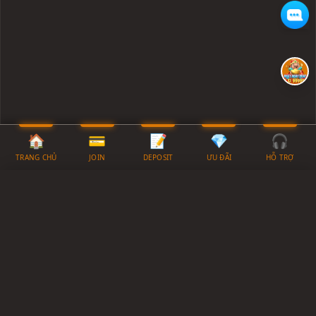
🏠
💳
📝
💎
🎧
TRANG CHỦ
JOIN
DEPOSIT
ƯU ĐÃI
HỖ TRỢ
✕
Select Language
🇻🇳
✓
Vietnamese
Mật Mật Mật - Game Nổ Hũ Đỉnh
⚙️
Cao Tại vnsodocasino66.com