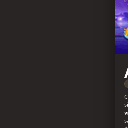
C
s
v
s