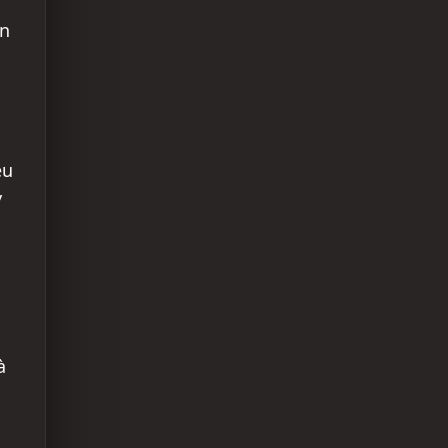
ần
ều
y
o
à