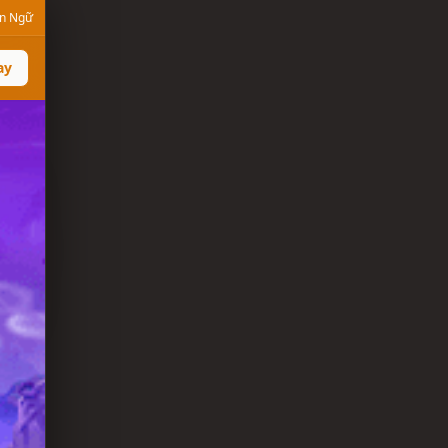
n Ngữ
ay