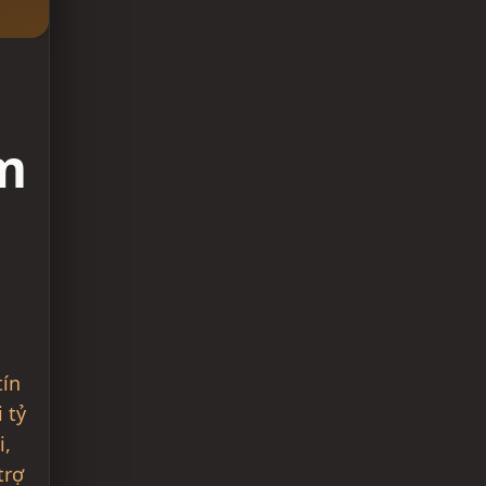
m
tín
 tỷ
i,
trợ