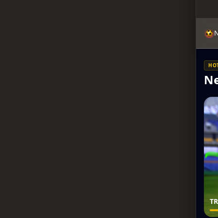
HO
N
TR