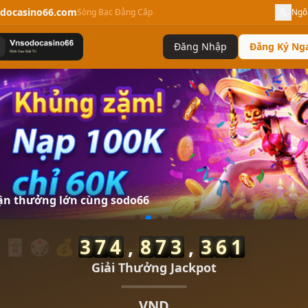
docasino66.com
Sòng Bạc Đẳng Cấp
Ngô
Đăng Nhập
Đăng Ký Ng
n thưởng lớn cùng sodo66
3
7
4
,
9
3
3
,
5
7
3
 🃏 🎲 💰 🏆
Giải Thưởng Jackpot
VND