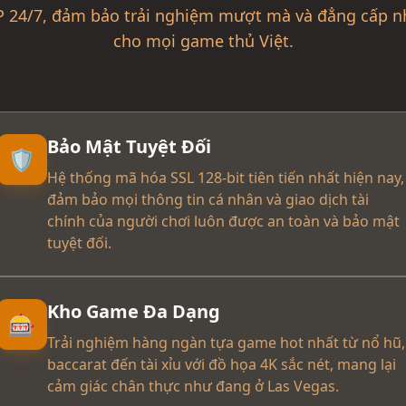
P 24/7, đảm bảo trải nghiệm mượt mà và đẳng cấp n
cho mọi game thủ Việt.
Bảo Mật Tuyệt Đối
🛡️
Hệ thống mã hóa SSL 128-bit tiên tiến nhất hiện nay,
đảm bảo mọi thông tin cá nhân và giao dịch tài
chính của người chơi luôn được an toàn và bảo mật
tuyệt đối.
Kho Game Đa Dạng
🎰
Trải nghiệm hàng ngàn tựa game hot nhất từ nổ hũ,
baccarat đến tài xỉu với đồ họa 4K sắc nét, mang lại
cảm giác chân thực như đang ở Las Vegas.