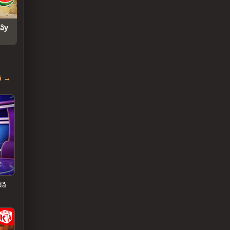
Cây
ả
→
dã