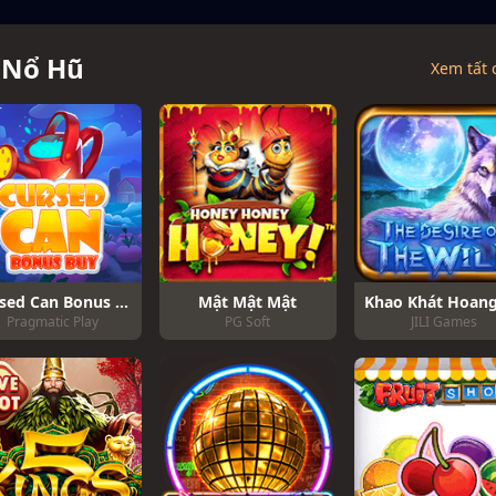

Nổ Hũ
Xem tất 
Cursed Can Bonus Buy
Mật Mật Mật
Khao Khát Hoan
Pragmatic Play
PG Soft
JILI Games