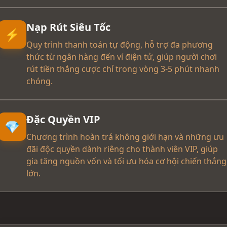
Nạp Rút Siêu Tốc
⚡
Quy trình thanh toán tự động, hỗ trợ đa phương
thức từ ngân hàng đến ví điện tử, giúp người chơi
rút tiền thắng cược chỉ trong vòng 3-5 phút nhanh
chóng.
Đặc Quyền VIP
💎
Chương trình hoàn trả không giới hạn và những ưu
đãi độc quyền dành riêng cho thành viên VIP, giúp
gia tăng nguồn vốn và tối ưu hóa cơ hội chiến thắng
lớn.